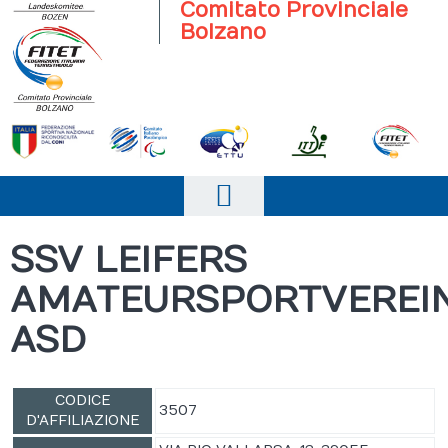
Comitato Provinciale
Bolzano
Home
SSV LEIFERS
Il comitato
AMATEURSPORTVEREI
News
ASD
Società Sportive
Eventi
CODICE
3507
D'AFFILIAZIONE
Documenti